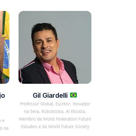
jo
Gil Giardelli
Professor Global, Escritor, Inovador
na 5era, Roboticista, Aí Eticista,
o
Membro da World Federation Future
o e
Estudies e da World Future Society
ho na