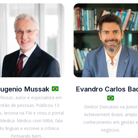
ugenio Mussak
Evandro Carlos Ba
fessor, autor e especialista em
estão de pessoas. Publicou 13
Diretor Executivo na Junior
os, leciona na FIA e criou o portal
Achievement Brasil, amplo
Medica. Médico com MBA, fala
conhecimento em gestão 
rês línguas e escreve a crônica
negócios.
Pensando bem…