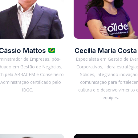
Cássio Mattos
Cecilia Maria Cost
ministrador de Empresas, pós-
Especialista em Gestão de Eve
duado em Gestão de Negócios,
Corporativos, lidera estratégia
ch pela ABRACEM e Conselheiro
Sólides, integrando inovação
 Administração certificado pelo
comunicação para fortalecer
IBGC.
cultura e o desenvolvimento 
equipes.