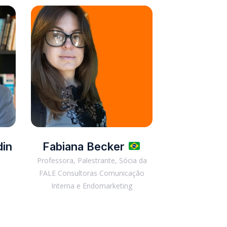
din
Fabiana Becker
Professora, Palestrante, Sócia da
FALE Consultoras Comunicação
Interna e Endomarketing
e