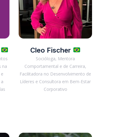
a
Cleo Fischer
ntos
Socióloga, Mentora
s na
Comportamental e de Carreira,
 e
Facilitadora no Desenvolvimento de
 a
Líderes e Consultora em Bem-Estar
das
Corporativo