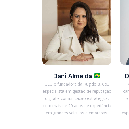
Dani Almeida
D
CEO e fundadora da Rugido & Co.,
especialista em gestão de reputação
Ran
digital e comunicação estratégica,
e
com mais de 20 anos de experiência
em grandes veículos e empresas.
exp