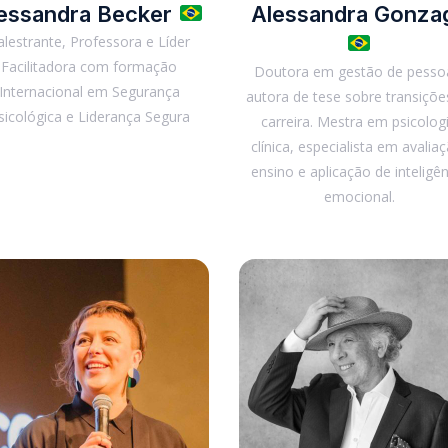
essandra Becker
Alessandra Gonza
alestrante, Professora e Líder
Facilitadora com formação
Doutora em gestão de pesso
Internacional em Segurança
autora de tese sobre transiçõe
sicológica e Liderança Segura
carreira. Mestra em psicolog
clínica, especialista em avalia
ensino e aplicação de inteligên
emocional.