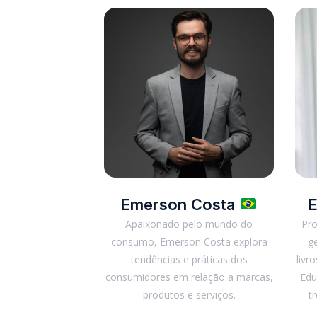
Emerson Costa
E
Apaixonado pelo mundo do
Pro
consumo, Emerson Costa explora
g
tendências e práticas dos
livr
consumidores em relação a marcas,
Edu
produtos e serviços.
t