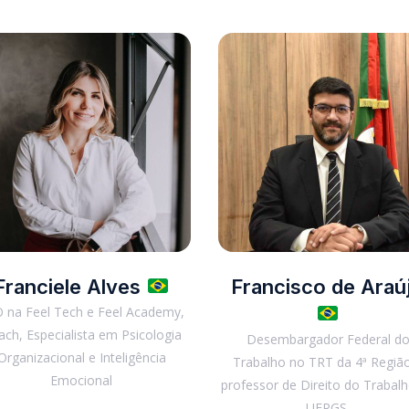
Franciele Alves
Francisco de Araú
 na Feel Tech e Feel Academy,
ch, Especialista em Psicologia
Desembargador Federal d
Organizacional e Inteligência
Trabalho no TRT da 4ª Regiã
Emocional
professor de Direito do Trabal
UFRGS.