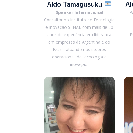
Aldo Tamagusuku
Al
Speaker Internacional
P
Consultor no Instituto de Tecnologia
e Inovação SENAI, com mais de 20
anos de experiência em liderança
P
em empresas da Argentina e do
Brasil, atuando nos setores
operacional, de tecnologia e
inovação.