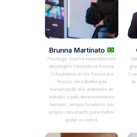
Brunna Martinato
Psicóloga, coach e especialista em
Ad
Abordagem Centrada na Pessoa.
gra
Cofundadora do De Pessoa pra
Coa
Pessoa, ela trabalha pela
de
humanização dos ambientes de
trabalho e pelo desenvolvimento
humano, sempre focada no seu
próprio crescimento para melhor
ajudar os outros.