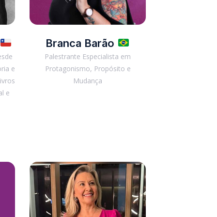
Branca Barão
esde
Palestrante Especialista em
ria e
Protagonismo, Propósito e
ivros
Mudança
l e