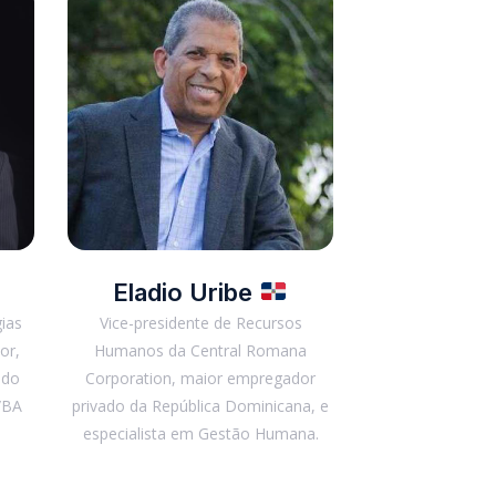
Eladio Uribe
ias
Vice-presidente de Recursos
or,
Humanos da Central Romana
 do
Corporation, maior empregador
/BA
privado da República Dominicana, e
especialista em Gestão Humana.