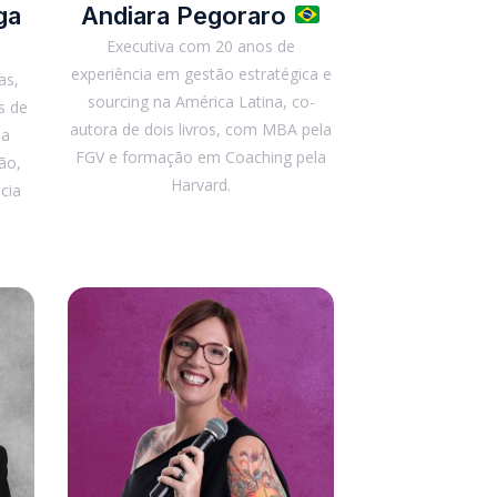
ga
Andiara Pegoraro
Executiva com 20 anos de
experiência em gestão estratégica e
as,
sourcing na América Latina, co-
s de
autora de dois livros, com MBA pela
ia
FGV e formação em Coaching pela
ção,
Harvard.
cia