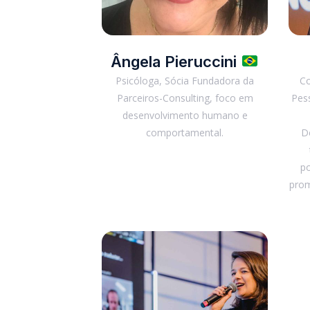
Ângela Pieruccini
Psicóloga, Sócia Fundadora da
C
Parceiros-Consulting, foco em
Pess
desenvolvimento humano e
comportamental.
D
po
prom