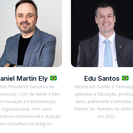
aniel Martin Ely
Edu Santos
Vice-Presidente Executivo da
Mestre em Gestão e Tecnolog
doncorp, COO da Rands e líder
aplicadas à Educação, profess
m inovação e transformação
autor, palestrante e vencedor
organizacional, com vasta
Prêmio Ser Humano da ABRH
eriência internacional e atuação
em 2022.
em conselhos estratégicos.