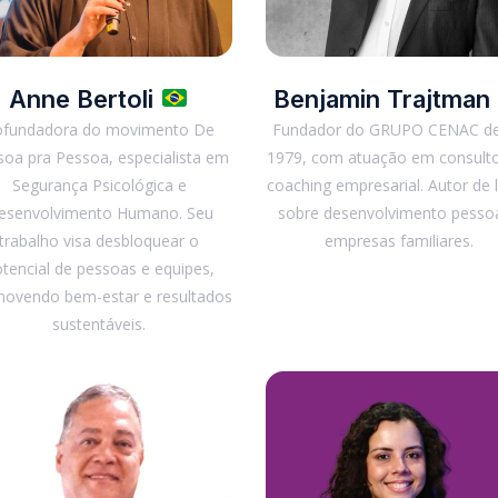
Anne Bertoli
Benjamin Trajtman
ofundadora do movimento De
Fundador do GRUPO CENAC d
oa pra Pessoa, especialista em
1979, com atuação em consulto
Segurança Psicológica e
coaching empresarial. Autor de l
esenvolvimento Humano. Seu
sobre desenvolvimento pessoa
trabalho visa desbloquear o
empresas familiares.
tencial de pessoas e equipes,
ovendo bem-estar e resultados
sustentáveis.