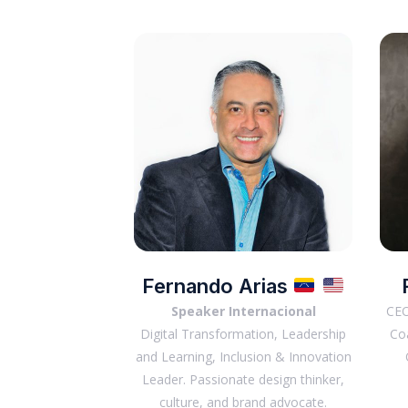
Fernando Arias
Speaker Internacional
CEO
Digital Transformation, Leadership
Coa
and Learning, Inclusion & Innovation
Leader. Passionate design thinker,
culture, and brand advocate.